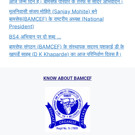
आज जन्म दिन है। बामसेफ परिवार के तरफ से सादर अभिवादन।
मूलनिवासी संजय मोहिते (Sanjay Mohite) बने
बामसेफ(BAMCEF) के राष्ट्रीय अध्यक्ष (National
President)
BS4 अभियान पर दो शब्द …
बामसेफ संगठन (BAMCEF) के संस्थापक सदस्य यशकाई डी के
खापर्डे साहब (D K Khaparde) का आज परिनिर्वाण दिवस है।
KNOW ABOUT BAMCEF