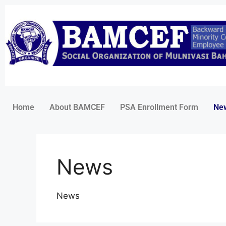
Home
About BAMCEF
PSA Enrollment Form
Ne
News
News