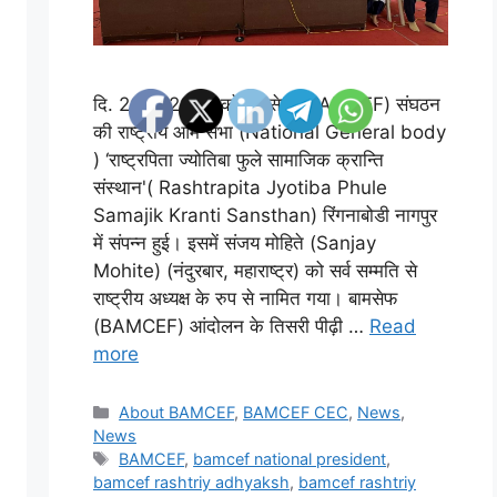
दि. 26..4.2026 को बामसेफ (BAMCEF) संघठन
की राष्ट्रीय आम सभा (National General body
) ‘राष्ट्रपिता ज्योतिबा फुले सामाजिक क्रान्ति
संस्थान'( Rashtrapita Jyotiba Phule
Samajik Kranti Sansthan) रिंगनाबोडी नागपुर
में संपन्न हुई। इसमें संजय मोहिते (Sanjay
Mohite) (नंदुरबार, महाराष्ट्र) को सर्व सम्मति से
राष्ट्रीय अध्यक्ष के रुप से नामित गया। बामसेफ
(BAMCEF) आंदोलन के तिसरी पीढ़ी …
Read
more
About BAMCEF
,
BAMCEF CEC
,
News
,
News
BAMCEF
,
bamcef national president
,
bamcef rashtriy adhyaksh
,
bamcef rashtriy