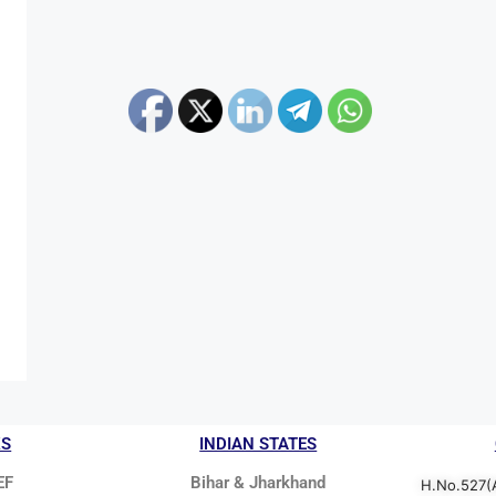
KS
INDIAN STATES
EF
Bihar & Jharkhand
H.No.527(