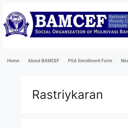
Home
About BAMCEF
PSA Enrollment Form
Ne
Rastriykaran