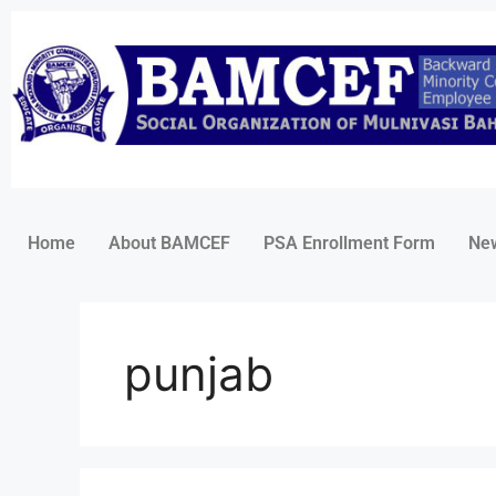
Home
About BAMCEF
PSA Enrollment Form
Ne
punjab