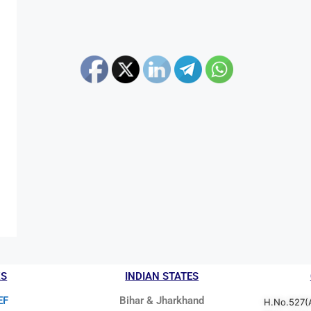
KS
INDIAN STATES
EF
Bihar & Jharkhand
H.No.527(