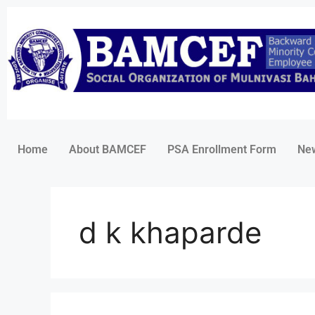
Home
About BAMCEF
PSA Enrollment Form
Ne
d k khaparde