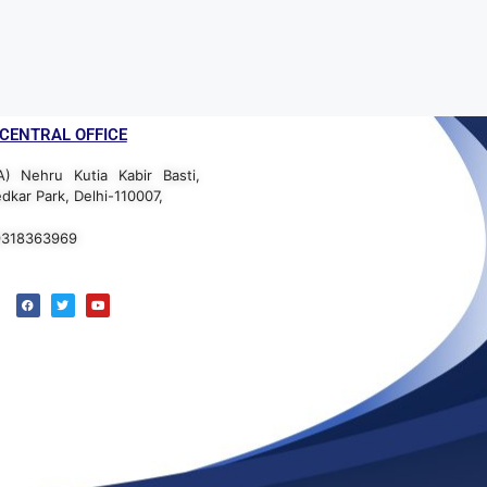
CENTRAL OFFICE
A) Nehru Kutia Kabir Basti,
kar Park, Delhi-110007,
 9318363969