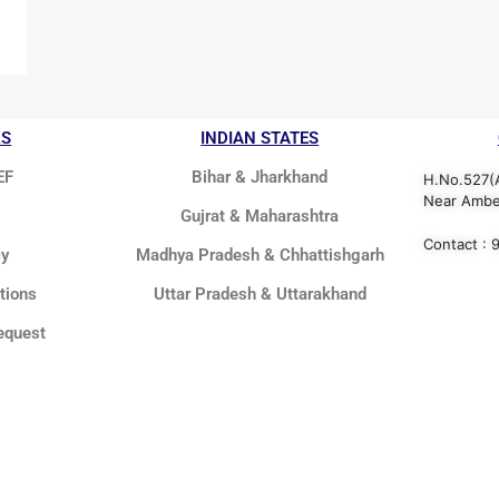
KS
INDIAN STATES
EF
Bihar & Jharkhand
H.No.527(
Near Ambed
Gujrat & Maharashtra
Contact :
cy
Madhya Pradesh & Chhattishgarh
tions
Uttar Pradesh & Uttarakhand
equest