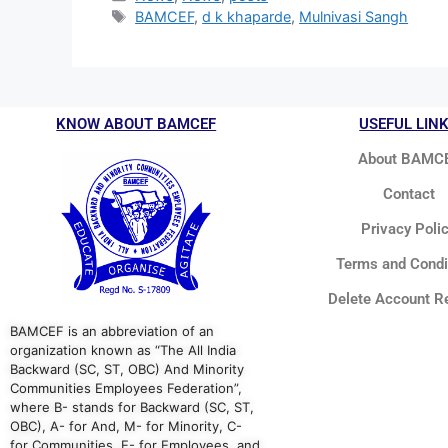
BAMCEF
,
d k khaparde
,
Mulnivasi Sangh
KNOW ABOUT BAMCEF
USEFUL LIN
About BAMC
Contact
Privacy Poli
Terms and Condi
Delete Account R
BAMCEF is an abbreviation of an
organization known as “The All India
Backward (SC, ST, OBC) And Minority
Communities Employees Federation”,
where B- stands for Backward (SC, ST,
OBC), A- for And, M- for Minority, C-
for Communities, E- for Employees, and