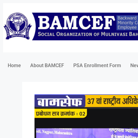
Home
About BAMCEF
PSA Enrollment Form
Ne